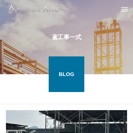
鳶
工
事
一
式
BLOG